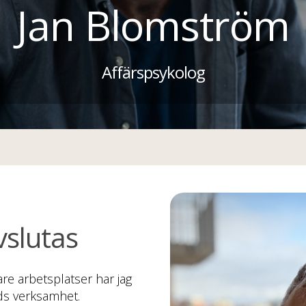
Jan Blomström
Affärspsykolog
vslutas
are arbetsplatser har jag
ads verksamhet.