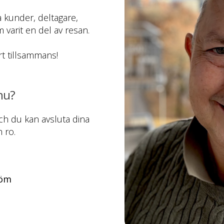
lla kunder, deltagare,
varit en del av resan.
rt tillsammans!
nu?
och du kan avsluta dina
 ro.
röm