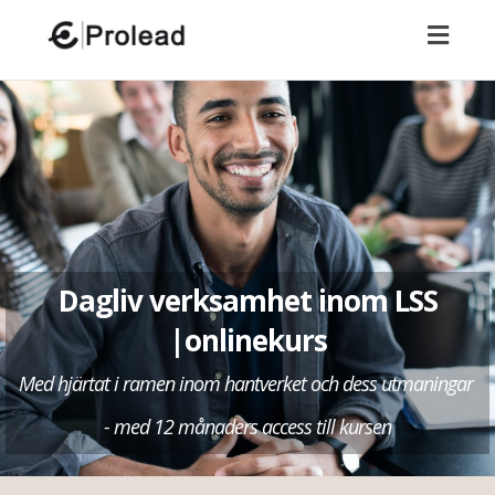
Toggl
naviga
Dagliv verksamhet inom LSS
|onlinekurs
Med hjärtat i ramen inom hantverket och dess utmaningar
- med 12 månaders access till kursen