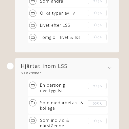
Som andra
BÖRJA
Olika typer av liv
BÖRJA
Livet efter LSS
BÖRJA
Tomglo - livet & lss
BÖRJA
Hjärtat inom LSS
6 Lektioner
En personig
BÖRJA
övertygelse
Som medarbetare &
BÖRJA
kollega
Som individ &
BÖRJA
närstående