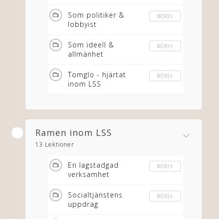
Som politiker &
BÖRJA
lobbyist
Som ideell &
BÖRJA
allmänhet
Tomglo - hjärtat
BÖRJA
inom LSS
Ramen inom LSS
13 Lektioner
En lagstadgad
BÖRJA
verksamhet
Socialtjänstens
BÖRJA
uppdrag