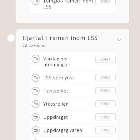
Tomglo - ramen inom
BÖRJA
LSS
Hjärtat i ramen inom LSS
22 Lektioner
Vardagens
BÖRJA
utmaningar
LSS som yrke
BÖRJA
Hantverket
BÖRJA
Yrkesrollen
BÖRJA
Uppdraget
BÖRJA
Uppdragsgivaren
BÖRJA