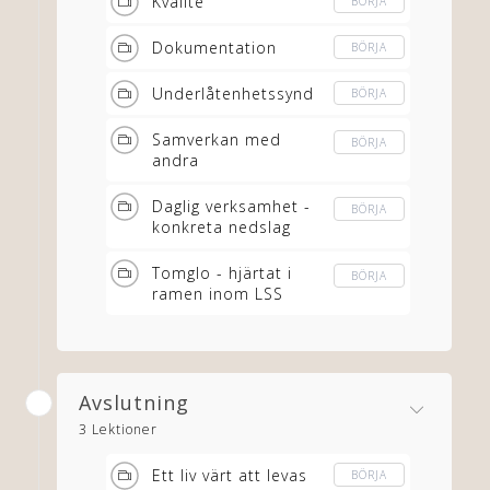
Kvalité
BÖRJA
Dokumentation
BÖRJA
Underlåtenhetssynd
BÖRJA
Samverkan med
BÖRJA
andra
Daglig verksamhet -
BÖRJA
konkreta nedslag
Tomglo - hjärtat i
BÖRJA
ramen inom LSS
Avslutning
3 Lektioner
Ett liv värt att levas
BÖRJA