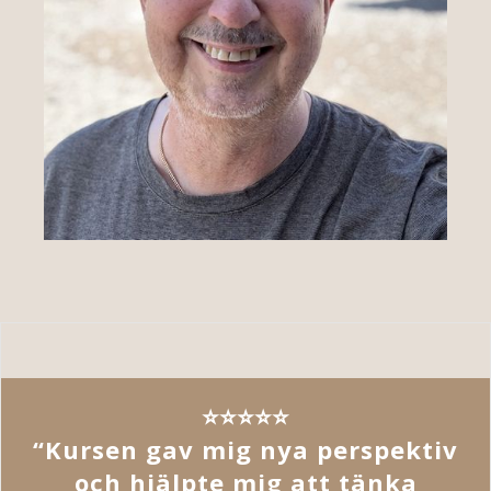
⭐️⭐️⭐️⭐️⭐️
“Kursen gav mig nya perspektiv
och hjälpte mig att tänka